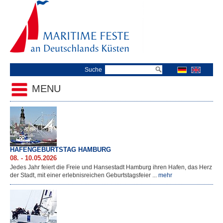
Suche
MENU
Maritimer Verbund
Hafengeburtstag Hamburg
Kieler Woche
HAFENGEBURTSTAG HAMBURG
Wochenende an der Jade
08. - 10.05.2026
Wilhelmshaven
Jedes Jahr feiert die Freie und Hansestadt Hamburg ihren Hafen, das Herz
Warnemünder Woche
der Stadt, mit einer erlebnisreichen Geburtstagsfeier ...
mehr
Zeesenboot-Regatta Dierhagen
Travemünder Woche
Hanse Sail Rostock